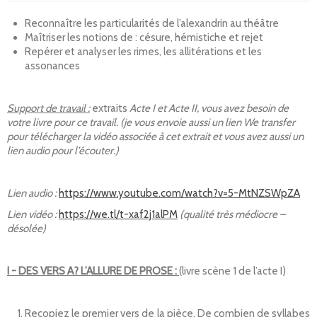
Reconnaître les particularités de l’alexandrin au théâtre
Maîtriser les notions de : césure, hémistiche et rejet
Repérer et analyser les rimes, les allitérations et les
assonances
Support de travail :
extraits
Acte I et Acte II, vous avez besoin de
votre livre pour ce travail. (je vous envoie aussi un lien We transfer
pour télécharger la vidéo associée à cet extrait et vous avez aussi un
lien audio pour l’écouter.)
Lien audio :
https://www.youtube.com/watch?v=5-MtNZSWpZA
Lien vidéo :
https://we.tl/t-xaf2j1alPM
(qualité très médiocre –
désolée)
I - DES VERS A? L’ALLURE DE PROSE :
(livre scène 1 de l’acte I)
Recopiez
le premier vers de la pièce
. De combien de syllabes