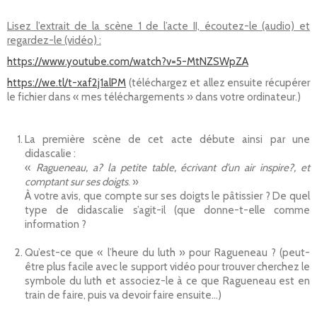
Lisez l’extrait de la scène 1 de l’acte II, écoutez-le (audio) et
regardez-le (vidéo) :
https://www.youtube.com/watch?v=5-MtNZSWpZA
https://we.tl/t-xaf2j1alPM
(téléchargez et allez ensuite récupérer
le fichier dans « mes téléchargements » dans votre ordinateur.)
La première scène de cet acte débute ainsi par une
didascalie :
«
Ragueneau, a? la petite table, écrivant d’un air inspire?, et
comptant sur ses doigts
. »
À votre avis, que compte sur ses doigts le pâtissier ? De quel
type de didascalie s’agit-il (que donne-t-elle comme
information ?
Qu’est-ce que « l’heure du luth » pour Ragueneau ? (peut-
être plus facile avec le support vidéo pour trouver cherchez le
symbole du luth et associez-le à ce que Ragueneau est en
train de faire, puis va devoir faire ensuite…)